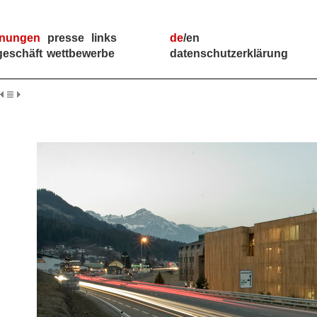
hnungen
presse
links
de
/
en
geschäft
wettbewerbe
datenschutzerklärung