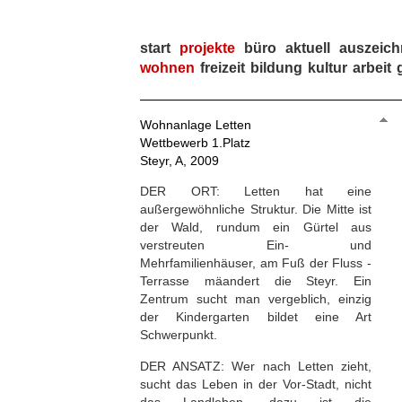
start
projekte
büro
aktuell
auszeic
wohnen
freizeit
bildung
kultur
arbeit
Wohnanlage Letten
Wettbewerb 1.Platz
Steyr, A, 2009
DER ORT: Letten hat eine
außergewöhnliche Struktur. Die Mitte ist
der Wald, rundum ein Gürtel aus
verstreuten Ein- und
Mehrfamilienhäuser, am Fuß der Fluss -
Terrasse mäandert die Steyr. Ein
Zentrum sucht man vergeblich, einzig
der Kindergarten bildet eine Art
Schwerpunkt.
DER ANSATZ: Wer nach Letten zieht,
sucht das Leben in der Vor-Stadt, nicht
das Landleben, dazu ist die