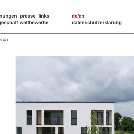
hnungen
presse
links
de
/
en
geschäft
wettbewerbe
datenschutzerklärung