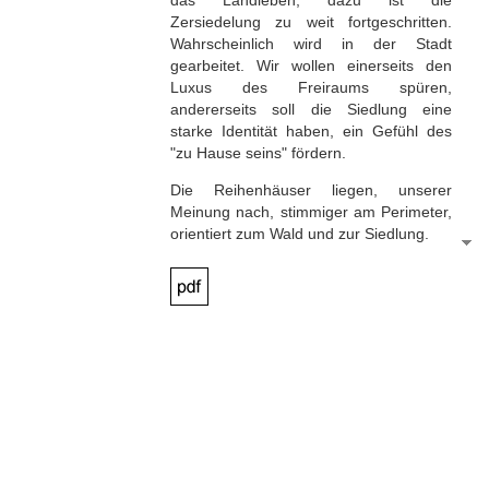
Zersiedelung zu weit fortgeschritten.
Wahrscheinlich wird in der Stadt
gearbeitet. Wir wollen einerseits den
Luxus des Freiraums spüren,
andererseits soll die Siedlung eine
starke Identität haben, ein Gefühl des
"zu Hause seins" fördern.
Die Reihenhäuser liegen, unserer
Meinung nach, stimmiger am Perimeter,
orientiert zum Wald und zur Siedlung.
Alle Baumassen bilden zusammen ein
durchlässiges Netzwerk von
unterschiedlichen Hofsituationen, eine
klare Mitte als gemeinsamer
Siedlungsaußenraum, mit einem Platz
für Feste.