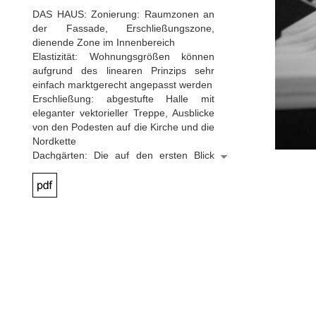
DAS HAUS: Zonierung: Raumzonen an
der Fassade, Erschließungszone,
dienende Zone im Innenbereich
Elastizität: Wohnungsgrößen können
aufgrund des linearen Prinzips sehr
einfach marktgerecht angepasst werden
Erschließung: abgestufte Halle mit
eleganter vektorieller Treppe, Ausblicke
von den Podesten auf die Kirche und die
Nordkette
Dachgärten: Die auf den ersten Blick
ungewöhnliche, städtebaulich
zwingende Terrassierung nach Nordwest
birgt viele Vorteile: der sensationelle
Nordkettenblick, die durch die große
tiefe ganztägige Besonnung, der
angenehme Schattenbereich an der
Fassade im Sommer.